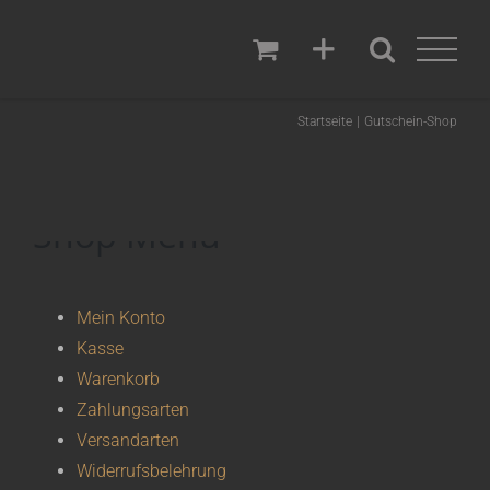
Zum
Inhalt
springen
Startseite
Gutschein-Shop
Shop Menü
Mein Konto
Kasse
Warenkorb
Zahlungsarten
Versandarten
Widerrufsbelehrung