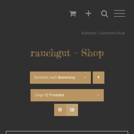
Zum
Inhalt
springen
Startseite
Gutschein-Shop
rauchgut – Shop
Sortieren nach
Bewertung
Zeige
12 Produkte