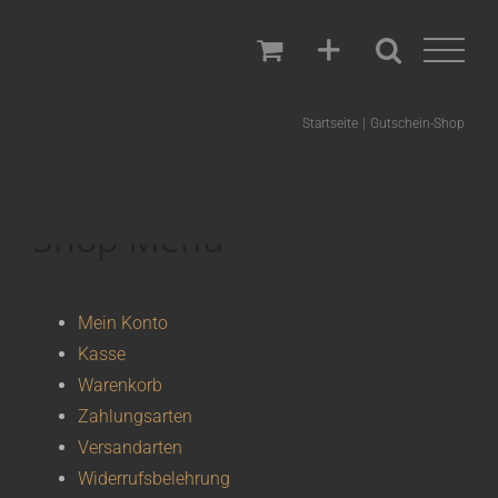
Zum
Inhalt
springen
Startseite
Gutschein-Shop
Shop Menü
Mein Konto
Kasse
Warenkorb
Zahlungsarten
Versandarten
Widerrufsbelehrung