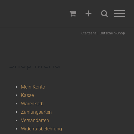
Zum
Inhalt
springen
Startseite
Gutschein-Shop
Shop Menü
Mein Konto
Kasse
Warenkorb
Zahlungsarten
Versandarten
Widerrufsbelehrung