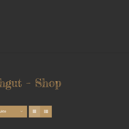
hgut – Shop
ukte