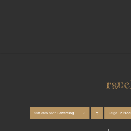
Zum
Inhalt
springen
rauc
Sortieren nach
Bewertung
Zeige
12 Prod