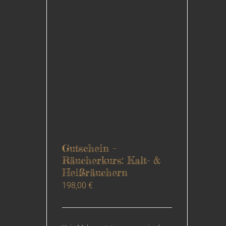
Gutschein –
Räucherkurs: Kalt- &
Heißräuchern
198,00
€