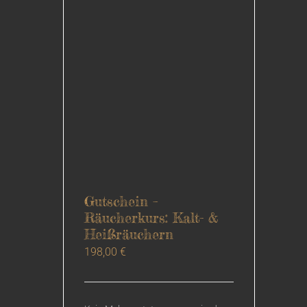
Gutschein –
Räucherkurs: Kalt- &
Heißräuchern
198,00
€