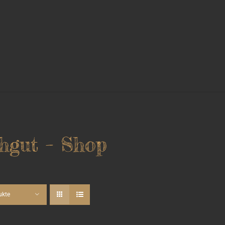
hgut – Shop
ukte